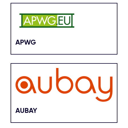
APWG
AUBAY